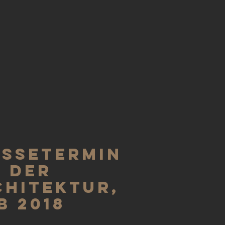
8
essetermin
g der
chitektur,
B 2018