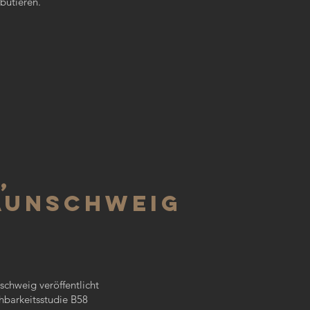
bütieren.
9
,
aunschweig
schweig veröffentlicht
hbarkeitsstudie B58