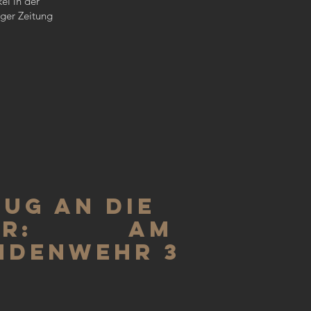
kel in der
ger Zeitung
ug an die
ker: Am
ndenwehr 3