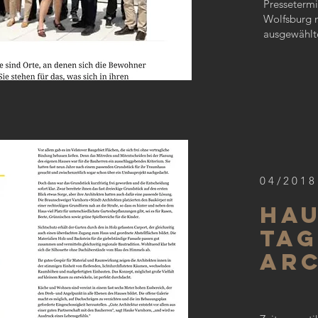
Pressetermi
Wolfsburg 
ausgewählt
04/2018
H
Tag
Arc