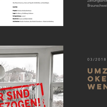
Zeitungsarti
Braunschwei
03/2018
Umz
O
We