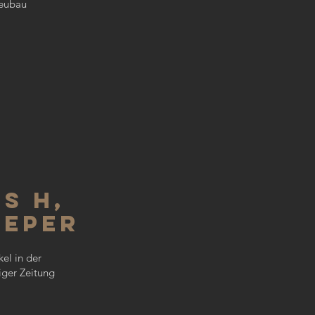
eubau
9
s H,
deper
kel in der
ger Zeitung