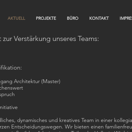
AKTUELL
PROJEKTE
BÜRO
KONTAKT
IMPR
t zur Verstärkung unseres Teams:
fikati
on:
gang Architektur (Master)
schenswert
nspruch
itiative
dliches, dynamisches und kreatives Team in einer kolleg
urzen Entscheidungswegen. Wir bieten einen familienfreu