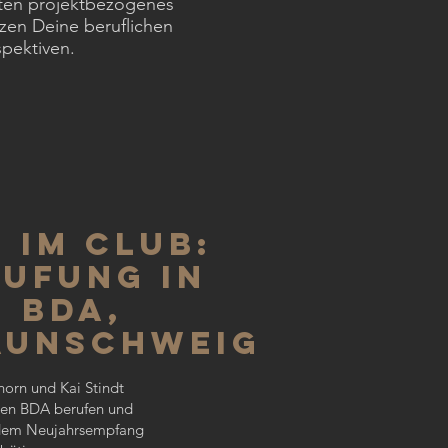
bieten projektbezogenes
zen Deine beruflichen
spektiven.
0
 im Club:
ufung in
 BDA,
aunschweig
orn und Kai Stindt
den BDA berufen und
 dem Neujahrsempfang