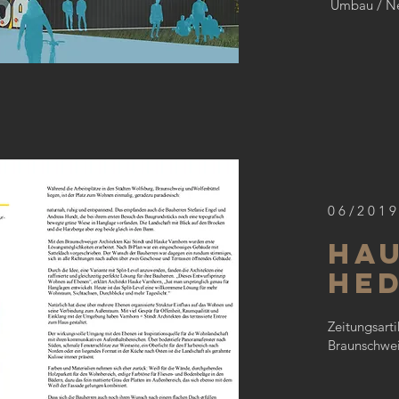
Umbau / N
06/201
Hau
He
Zeitungsarti
Braunschwei