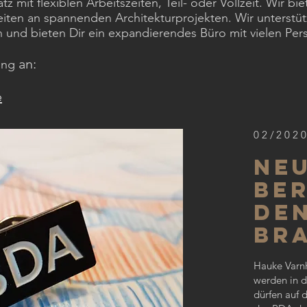
tz mit flexiblen Arbeitszeiten, Teil- oder Vollzeit. Wir 
eiten an spannenden Architekturprojekten. Wir unterstüt
 und bieten Dir ein expandierendes Büro mit vielen Per
an:
ung
e
02/202
neu
Ber
den
Br
Hauke Varnh
werden in 
dürfen auf