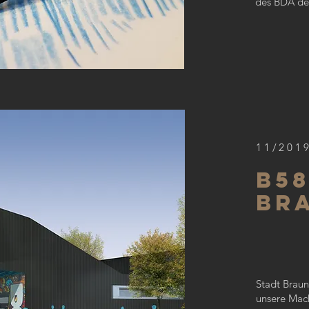
des BDA de
11/201
B58
Br
Stadt Braun
unsere Mac