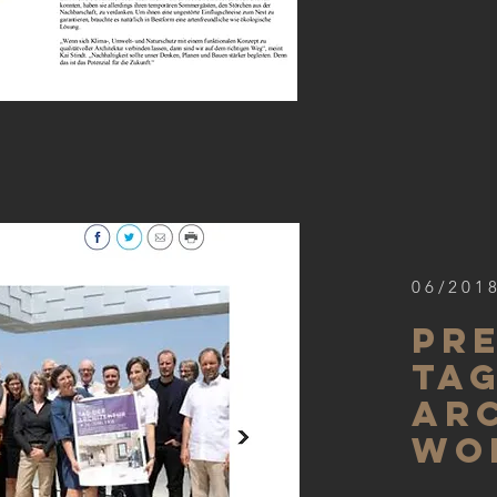
06/201
Pr
Ta
Ar
WO