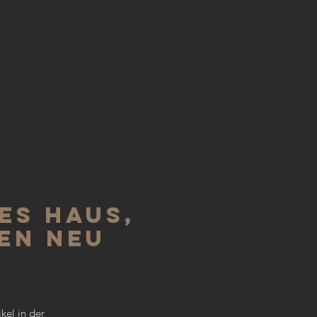
7
es Haus,
en neu
kel in der